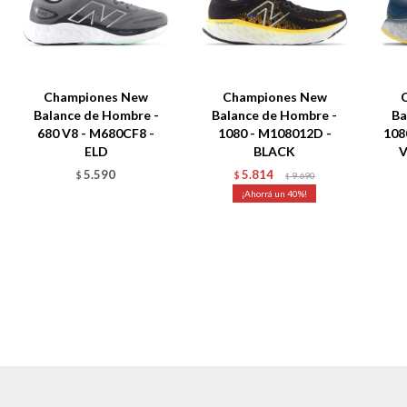
Championes New
Championes New
Balance de Hombre -
Balance de Hombre -
Ba
680 V8 - M680CF8 -
1080 - M108012D -
108
ELD
BLACK
V
5.590
5.814
$
$
9.690
$
40