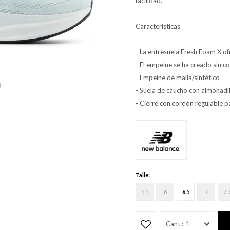
facilidad.
Características
- La entresuela Fresh Foam X of
- El empeine se ha creado sin c
- Empeine de malla/sintético
- Suela de caucho con almohadill
- Cierre con cordón regulable p
Talle:
5.5
6
6.5
7
7.
1