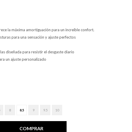
rece la máxima amortiguación para un increíble confort.
osturas para una sensación y ajuste perfectos
as diseñada para resistir el desgaste diario
ara un ajuste personalizado
5
8
8.5
9
9.5
10
COMPRAR