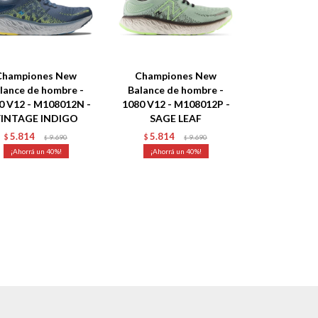
Championes New
Championes New
lance de hombre -
Balance de hombre -
0 V12 - M108012N -
1080 V12 - M108012P -
INTAGE INDIGO
SAGE LEAF
5.814
5.814
$
9.690
$
9.690
$
$
40
40