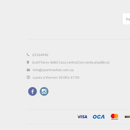
22164942
Gral Flores 4683 Casa central (sin venta al público)
info@sportmarket.com.uy
Lunes a Viernes 10:00 a 17:30

