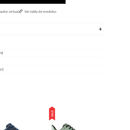
ador virtual
Ver tabla de medidas
ng
 V2