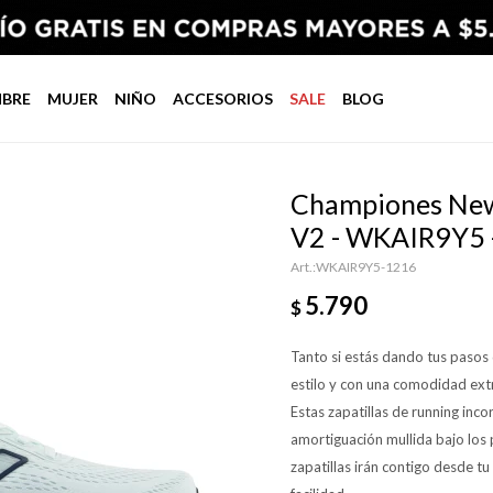
BRE
MUJER
NIÑO
ACCESORIOS
SALE
BLOG
Championes New
V2 - WKAIR9Y5 
WKAIR9Y5-1216
5.790
$
Tanto si estás dando tus pasos 
estilo y con una comodidad ex
Estas zapatillas de running in
amortiguación mullida bajo los
zapatillas irán contigo desde t