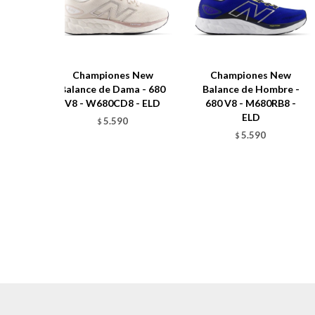
Championes New
Championes New
Balance de Dama - 680
Balance de Hombre -
V8 - W680CD8 - ELD
680 V8 - M680RB8 -
ELD
5.590
$
5.590
$