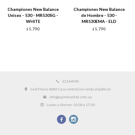
Championes New Balance
Championes New Balance
Unisex - 530 - MR530SG -
de Hombre - 530 -
WHITE
MR530EMA - ELD
5.790
5.790
$
$
22164942
Gral Flores 4683 Casa central (sin venta al público)
info@sportmarket.com.uy
Lunes a Viernes 10:00 a 17:30

