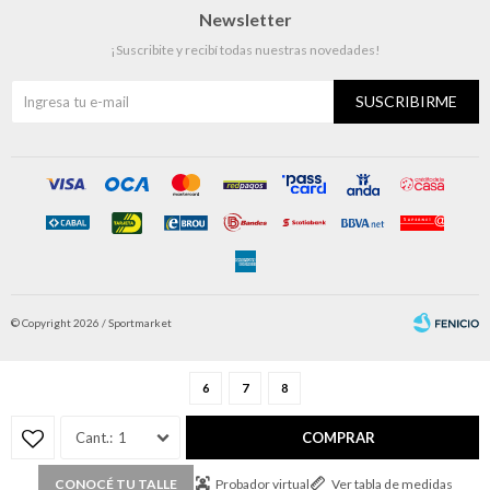
Newsletter
¡Suscribite y recibí todas nuestras novedades!
SUSCRIBIRME
© Copyright 2026 / Sportmarket
6
7
8
1
COMPRAR
Fenicio
Probador virtual
Ver tabla de medidas
CONOCÉ TU TALLE