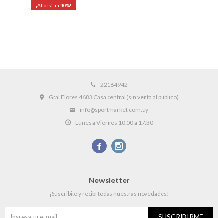
40
22164942
Gral Flores 4683 Casa central (sin venta al público)
info@sportmarket.com.uy
Lunes a Viernes 10:00 a 17:30


Newsletter
¡Suscribite y recibí todas nuestras novedades!
SUSCRIBIRME