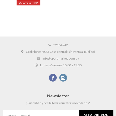
40
22164942
Gral Flores 4683 Casa central (sin venta al público)
info@sportmarket.com.uy
Lunes a Viernes 10:00 a 17:30


Newsletter
¡Suscribite y recibí todas nuestras novedades!
SUSCRIBIRME