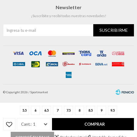
Newsletter
¡Suscribite y recibí todas nuestras novedades!
SUSCRIBIRME
© Copyright 2026 / Sportmarket
5.5
6
6.5
7
7.5
8
8.5
9
9.5
1
COMPRAR
Fenicio