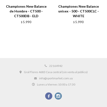
Championes New Balance
Championes New Balance
de Hombre - CT500 -
unisex - 500 - CT500CLC -
CT500DB - ELD
WHITE
5.990
5.990
$
$
22164942
Gral Flores 4683 Casa central (sin venta al público)
info@sportmarket.com.uy
Lunes a Viernes 10:00 a 17:30

