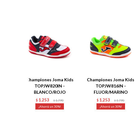
Championes Joma Kids
Championes Joma Kids
TOPJW820IN -
TOPJW816IN -
BLANCO/ROJO
FLUOR/MARINO
1.253
1.253
$
1.790
$
1.790
$
$
30
30