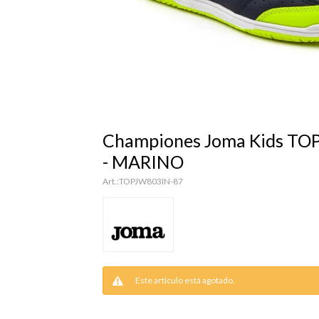
Championes Joma Kids T
- MARINO
TOPJW803IN-87
Este artículo está agotado.