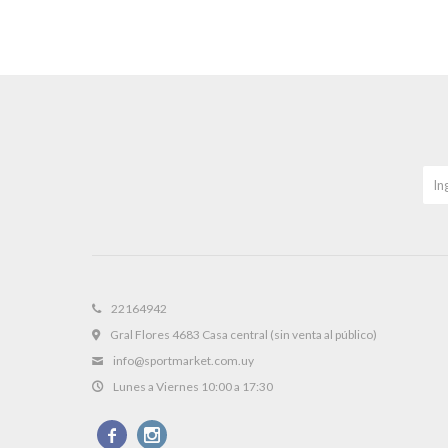
22164942
Gral Flores 4683 Casa central (sin venta al público)
info@sportmarket.com.uy
Lunes a Viernes 10:00 a 17:30

