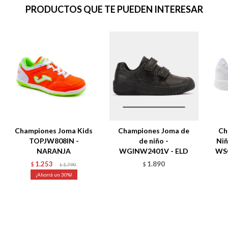
PRODUCTOS QUE TE PUEDEN INTERESAR
Championes Joma Kids
Championes Joma de
Ch
TOPJW808IN -
de niño -
Niñ
NARANJA
WGINW2401V - ELD
WS
1.253
1.890
$
1.790
$
$
30