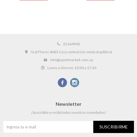
22164942
Gral Flores 4683 Casa central (sin venta al público)
info@sportmarket.com.uy
Lunes a Viernes 10:00 a 17:30


Newsletter
¡Suscribite y recibí todas nuestras novedades!
SUSCRIBIRME