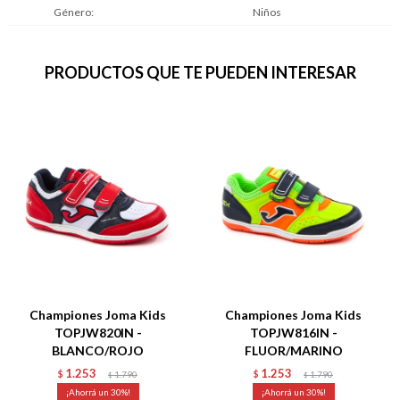
Género
Niños
PRODUCTOS QUE TE PUEDEN INTERESAR
Championes Joma Kids
Championes Joma Kids
TOPJW820IN -
TOPJW816IN -
BLANCO/ROJO
FLUOR/MARINO
1.253
1.253
$
1.790
$
1.790
$
$
30
30