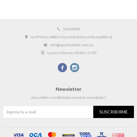
22164942
Gral Flores 4683 Casa central (sin venta al público)
info@sportmarket.com.uy
Lunes a Viernes 10:00 a 17:30


Newsletter
¡Suscribite y recibí todas nuestras novedades!
SUSCRIBIRME