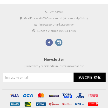
22164942
Gral Flores 4683 Casa central (sin venta al público)
info@sportmarket.com.uy
Lunes a Viernes 10:00 a 17:30


Newsletter
¡Suscribite y recibí todas nuestras novedades!
SUSCRIBIRME