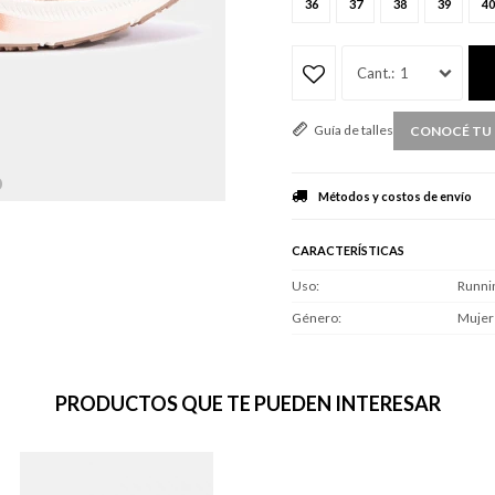
36
37
38
39
40
1
Guía de talles
CONOCÉ TU 
Métodos y costos de envío
CARACTERÍSTICAS
Uso
Runni
Género
Mujer
PRODUCTOS QUE TE PUEDEN INTERESAR