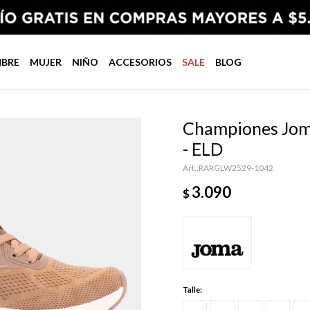
BRE
MUJER
NIÑO
ACCESORIOS
SALE
BLOG
Championes Jo
- ELD
RARGLW2529-1042
3.090
$
Talle: