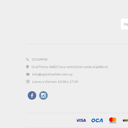
22164942
Gral Flores 4683 Casa central (sin venta al público)
info@sportmarket.com.uy
Lunes a Viernes 10:00 a 17:30

