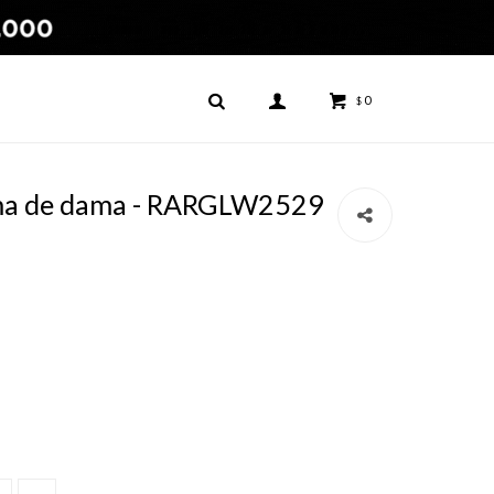
0
$
ma de dama - RARGLW2529