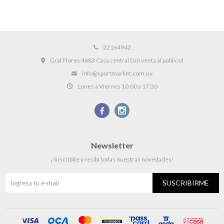
22164942
Gral Flores 4683 Casa central (sin venta al público)
info@sportmarket.com.uy
Lunes a Viernes 10:00 a 17:30


Newsletter
¡Suscribite y recibí todas nuestras novedades!
SUSCRIBIRME