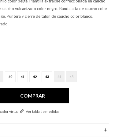
lo color beige. Plantilla extraíble confeccionada en caucho
e caucho vulcanizado color negro. Banda alta de caucho color
ige. Puntera y cierre de talón de caucho color blanco.
rado.
40
41
42
43
44
45
COMPRAR
ador virtual
Ver tabla de medidas