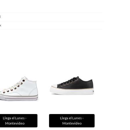
l
x
Llega el Lunes -
Llega el Lunes -
Montevideo
Montevideo