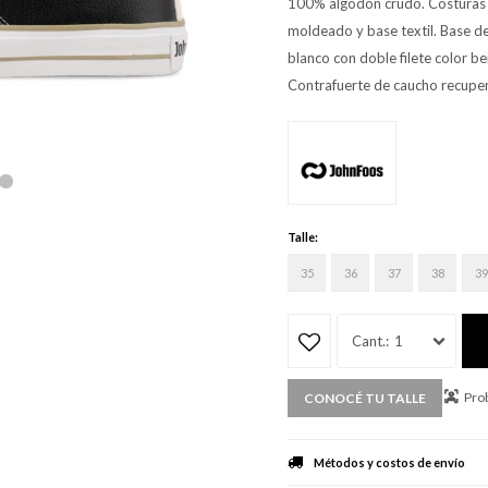
100% algodón crudo. Costuras hi
moldeado y base textil. Base d
blanco con doble filete color be
Contrafuerte de caucho recupe
Talle:
35
36
37
38
39
1
Prob
CONOCÉ TU TALLE
Métodos y costos de envío