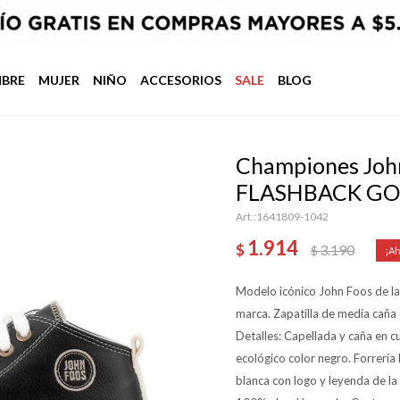
BRE
MUJER
NIÑO
ACCESORIOS
SALE
BLOG
Championes John
FLASHBACK GO 
1641809-1042
1.914
$
3.190
$
Modelo icónico John Foos de la 
marca. Zapatilla de media caña
Detalles: Capellada y caña en c
ecológico color negro. Forrería
blanca con logo y leyenda de la