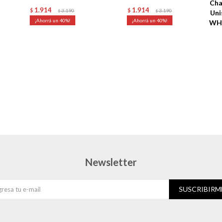
Cha
1.914
1.914
$
3.190
$
3.190
$
$
Uni
40
40
WHI
Newsletter
SUSCRIBIRM