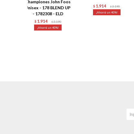
Championes John Foos
1.914
$
3.190
Unisex - 178 BLEND UP
$
40
- 1782308 - ELD
1.914
$
3.190
$
40