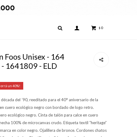
0
$
 Foos Unisex - 164
- 1641809 - ELD
40
década del ´90, reeditado para el 40° aniversario de la
 en cuero ecológico negro con bordado de logo retro.
uero ecológico negro. Cinta de talón para calce en cuero
 hecha 100% de microcanvas crudo. Etiqueta textil “heritage”
 marca en color negro. Ojalillera de bronce. Cordones chatos