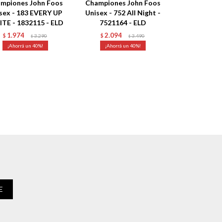
mpiones John Foos
Championes John Foos
sex - 183 EVERY UP
Unisex - 752 All Night -
TE - 1832115 - ELD
7521164 - ELD
1.974
2.094
$
3.290
$
3.490
$
$
40
40
E