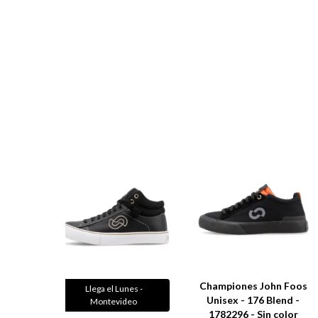
Championes John Foos
Llega el Lunes -
Unisex - 176 Blend -
Montevideo
1782296 - Sin color