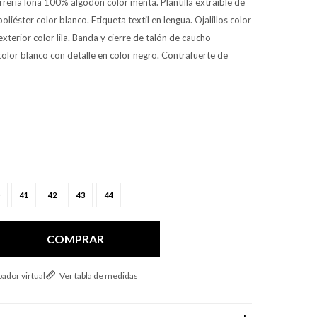
reria lona 100% algodón color menta. Plantilla extraíble de
liéster color blanco. Etiqueta textil en lengua. Ojalillos color
exterior color lila. Banda y cierre de talón de caucho
color blanco con detalle en color negro. Contrafuerte de
41
42
43
44
COMPRAR
ador virtual
Ver tabla de medidas