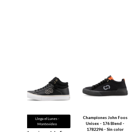
Championes John Foos
Llega el Lunes -
Unisex - 176 Blend -
Montevideo
1782296 - Sin color