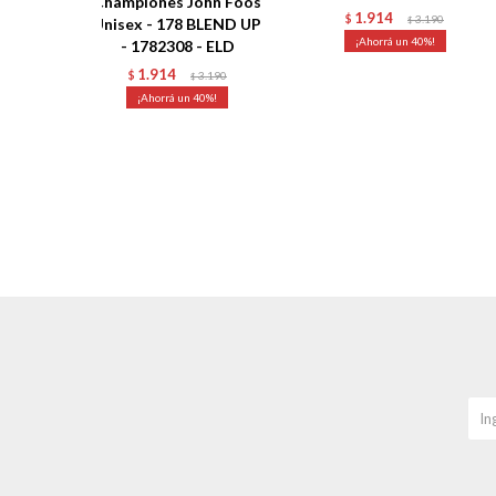
Championes John Foos
1.914
$
3.190
Unisex - 178 BLEND UP
$
40
- 1782308 - ELD
1.914
$
3.190
$
40