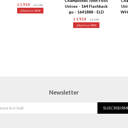
Championes John Foos
Cha
1.914
$
3.190
$
Unisex - 164 Flashback
Uni
40
go - 1641888 - ELD
WHI
1.914
$
3.190
$
40
Newsletter
SUSCRIBIRM