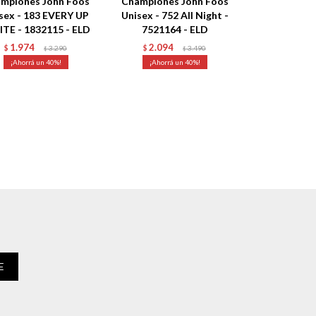
mpiones John Foos
Championes John Foos
sex - 183 EVERY UP
Unisex - 752 All Night -
TE - 1832115 - ELD
7521164 - ELD
1.974
2.094
$
3.290
$
3.490
$
$
40
40
E