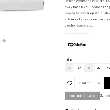
Relleno espumado en cuello. For
eva y base textil. Cordones de po
bronce en primer ojalillo. Suela 
vulcanizado de alta resistencia 
caucho recuperado.
Talle:
36
37
38
39
40
1
Prob
CONOCÉ TU TALLE