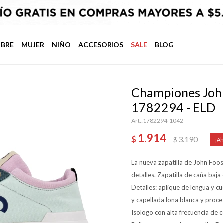
BRE
MUJER
NIÑO
ACCESORIOS
SALE
BLOG
Championes John
1782294 - ELD
1782294-1042
1.914
$
3.190
$
La nueva zapatilla de John Foos
detalles. Zapatilla de caña baja
Detalles: aplique de lengua y cu
y capellada lona blanca y proce
Isologo con alta frecuencia de c