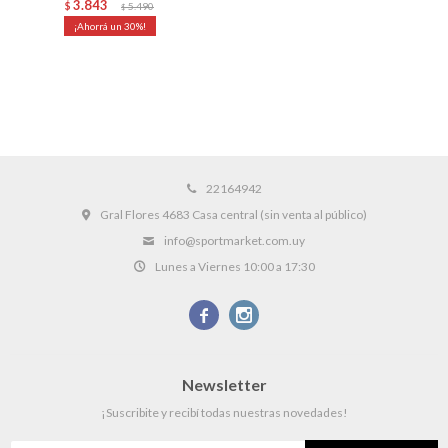
3.843
$
5.490
$
30
22164942
Gral Flores 4683 Casa central (sin venta al público)
info@sportmarket.com.uy
Lunes a Viernes 10:00 a 17:30


Newsletter
¡Suscribite y recibí todas nuestras novedades!