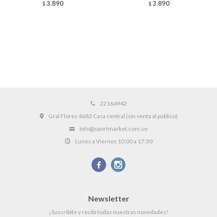
3.890
3.890
$
$
22164942
Gral Flores 4683 Casa central (sin venta al público)
info@sportmarket.com.uy
Lunes a Viernes 10:00 a 17:30


Newsletter
¡Suscribite y recibí todas nuestras novedades!