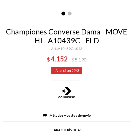
Championes Converse Dama - MOVE
HI - A10439C - ELD
A10439C-1042
4.152
$
5.190
$
20
Métodos y costos de envío
CARACTERÍSTICAS