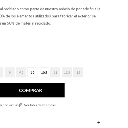
l reciclado como parte de nuestro anhelo de ponerle fin a la
0% de los elementos utilizados para fabricar el exterior se
 un 50% de material reciclado.
5
9
9.5
10
10.5
11
11.5
12
COMPRAR
ador virtual
Ver tabla de medidas