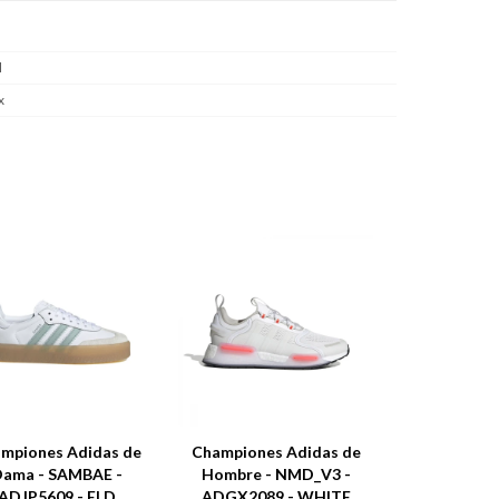
l
x
mpiones Adidas de
Championes Adidas de
ama - SAMBAE -
Hombre - NMD_V3 -
ADJP5609 - ELD
ADGX2089 - WHITE