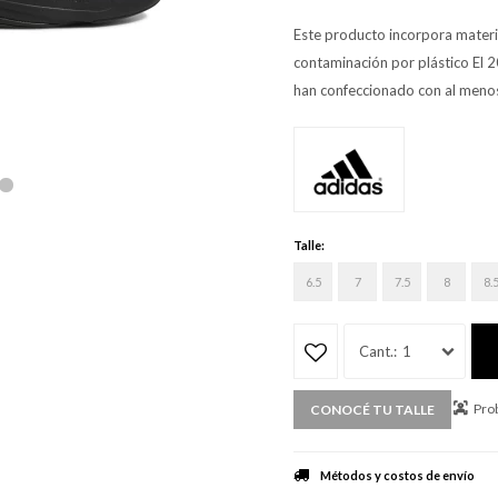
Este producto incorpora materia
contaminación por plástico El 2
han confeccionado con al menos
Talle:
6.5
7
7.5
8
8.
1
Prob
CONOCÉ TU TALLE
Métodos y costos de envío