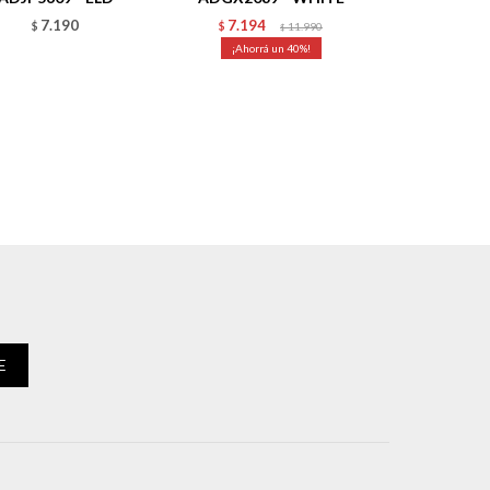
7.190
7.194
$
$
11.990
$
40
E