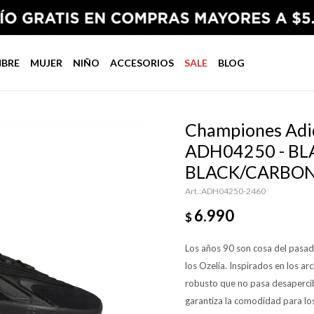
BRE
MUJER
NIÑO
ACCESORIOS
SALE
BLOG
Championes Adi
ADH04250 - B
BLACK/CARBO
ADH04250-2460
6.990
$
Los años 90 son cosa del pasado
los Ozelia. Inspirados en los a
robusto que no pasa desapercib
garantiza la comodidad para lo