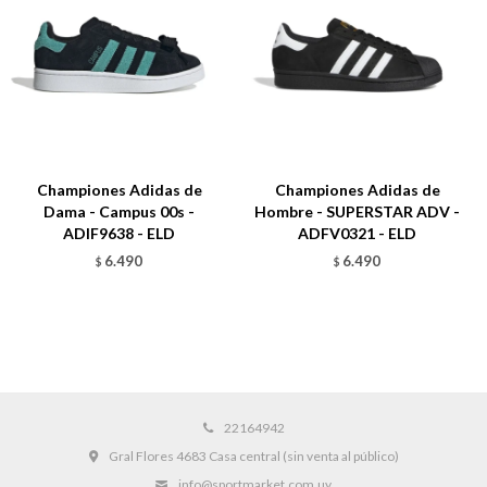
Championes Adidas de
Championes Adidas de
Dama - Campus 00s -
Hombre - SUPERSTAR ADV -
ADIF9638 - ELD
ADFV0321 - ELD
6.490
6.490
$
$
22164942
Gral Flores 4683 Casa central (sin venta al público)
info@sportmarket.com.uy