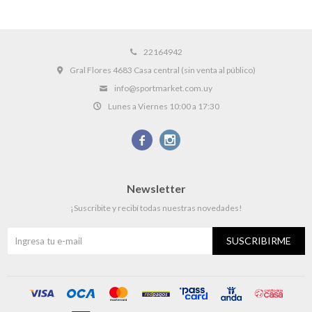
22164942
Gral Flores 4683 Casa central (sin venta al público)
info@sportmarket.com.uy
Lunes a Viernes 10:00 a 17:30


Newsletter
¡Suscribite y recibí todas nuestras novedades!
SUSCRIBIRME