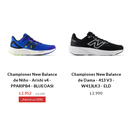
Championes New Balance
Championes New Balance
de Niño - Arishi v4 -
de Dama - 413 V3 -
PPARIPB4 - BLUEOASI
W413LK3 - ELD
2.952
2.990
$
3.690
$
$
20