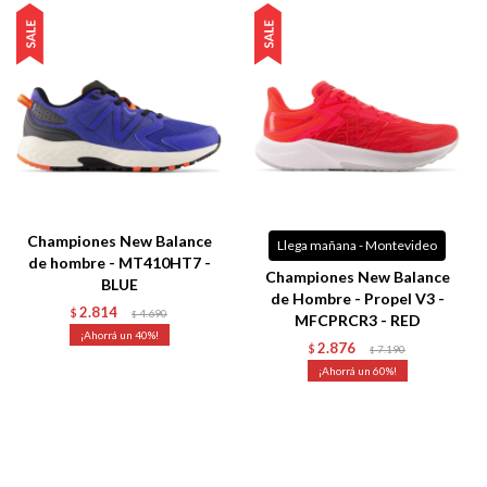
Championes New Balance
Llega mañana - Montevideo
de hombre - MT410HT7 -
Championes New Balance
BLUE
de Hombre - Propel V3 -
2.814
$
4.690
$
MFCPRCR3 - RED
40
2.876
$
7.190
$
60