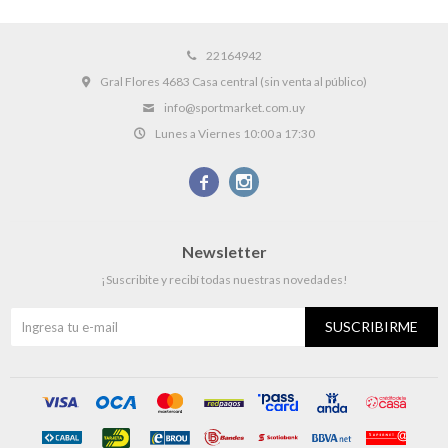
22164942
Gral Flores 4683 Casa central (sin venta al público)
info@sportmarket.com.uy
Lunes a Viernes 10:00 a 17:30


Newsletter
¡Suscribite y recibí todas nuestras novedades!
SUSCRIBIRME