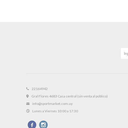
22164942
Gral Flores 4683 Casa central (sin venta al público)
info@sportmarket.com.uy
Lunes a Viernes 10:00 a 17:30

