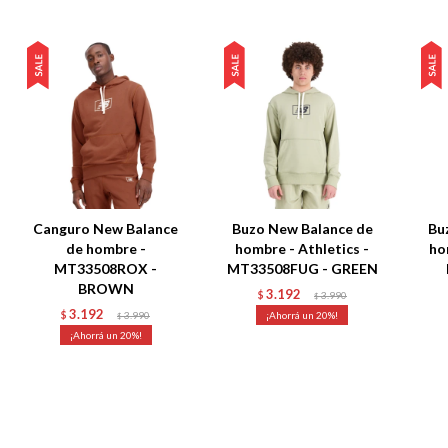
Canguro New Balance
Buzo New Balance de
Bu
de hombre -
hombre - Athletics -
ho
MT33508ROX -
MT33508FUG - GREEN
BROWN
3.192
$
3.990
$
3.192
$
3.990
20
$
20