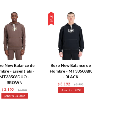
zo New Balance de
Buzo New Balance de
mbre - Essentials -
Hombre - MT33508BK
MT33508DUO -
- BLACK
BROWN
3.192
$
3.990
$
3.192
$
3.990
20
$
20