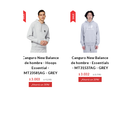
Canguro New Balance
Canguro New Balance
de hombre - Hoops
de hombre - Essentials
Essential -
- MT31537AG - GREY
MT23581AG - GREY
3.032
$
3.790
$
3.003
$
4.290
20
$
30