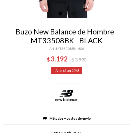
Buzo New Balance de Hombre -
MT33508BK - BLACK
MT33508BK-406
3.192
$
3.990
$
20
Métodos y costos de envío
CARACTERÍSTICAS