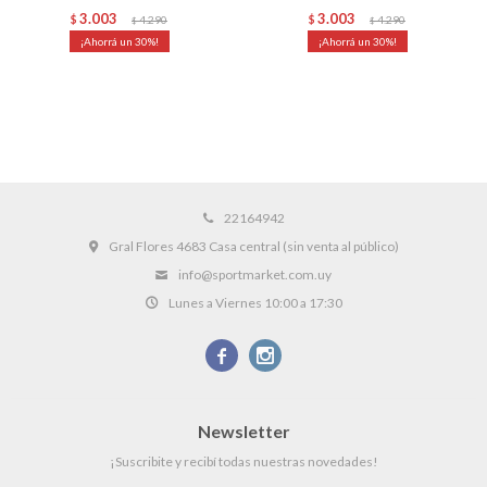
3.003
3.003
$
4.290
$
4.290
$
$
30
30
22164942
Gral Flores 4683 Casa central (sin venta al público)
info@sportmarket.com.uy
Lunes a Viernes 10:00 a 17:30


Newsletter
¡Suscribite y recibí todas nuestras novedades!