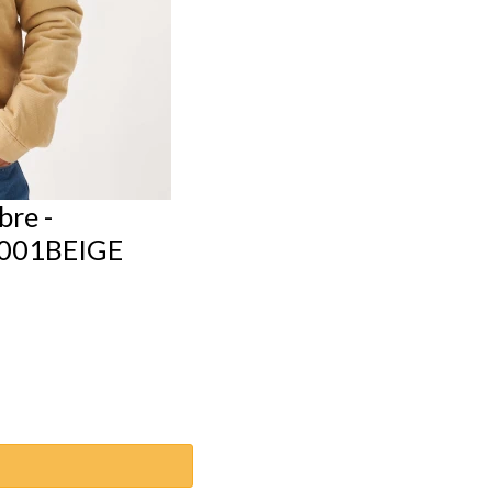
re -
6001BEIGE