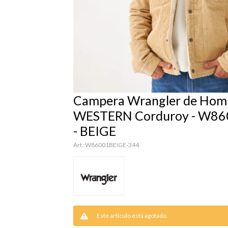
Campera Wrangler de Homb
WESTERN Corduroy - W8
- BEIGE
W86001BEIGE-344
Este artículo está agotado.