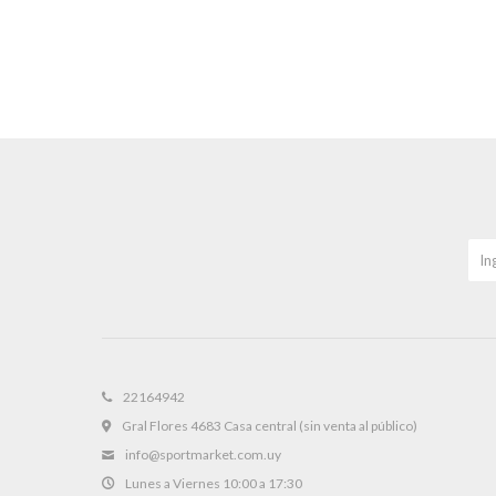
22164942
Gral Flores 4683 Casa central (sin venta al público)
info@sportmarket.com.uy
Lunes a Viernes 10:00 a 17:30