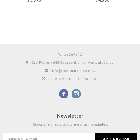
$
$
22164942
Gral Flores 4683 Casa central (sin venta al público)
info@sportmarket.com.uy
Lunes a Viernes 10:00 a 17:30


Newsletter
¡Suscribite y recibí todas nuestras novedades!
SUSCRIBIRME