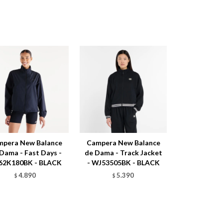
mpera New Balance
Campera New Balance
Dama - Fast Days -
de Dama - Track Jacket
62K180BK - BLACK
- WJ53505BK - BLACK
4.890
5.390
$
$