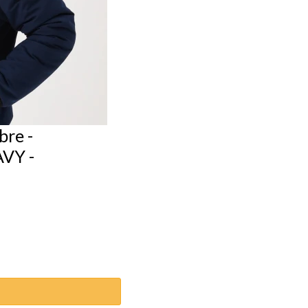
re -
VY -