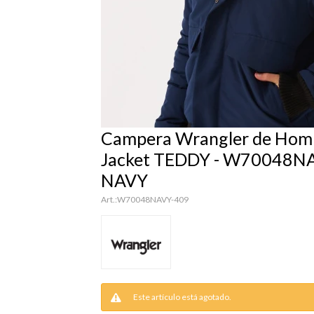
Campera Wrangler de Homb
Jacket TEDDY - W70048NA
NAVY
W70048NAVY-409
Este artículo está agotado.