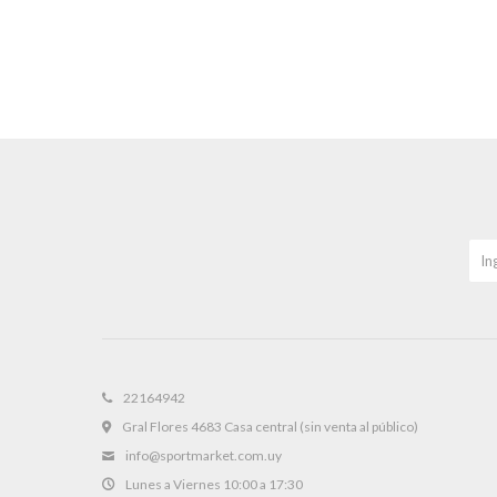
22164942
Gral Flores 4683 Casa central (sin venta al público)
info@sportmarket.com.uy
Lunes a Viernes 10:00 a 17:30