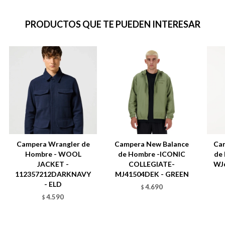
PRODUCTOS QUE TE PUEDEN INTERESAR
Campera Wrangler de
Campera New Balance
Ca
Hombre - WOOL
de Hombre -ICONIC
de 
JACKET -
COLLEGIATE-
WJ
112357212DARKNAVY
MJ41504DEK - GREEN
- ELD
4.690
$
4.590
$