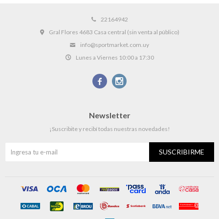
22164942
Gral Flores 4683 Casa central (sin venta al público)
info@sportmarket.com.uy
Lunes a Viernes 10:00 a 17:30


Newsletter
¡Suscribite y recibí todas nuestras novedades!
SUSCRIBIRME