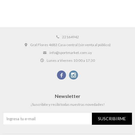
22164942
Gral Flores 4683 Casa central (sin venta al público)
info@sportmarket.com.uy
Lunes a Viernes 10:00 a 17:30


Newsletter
¡Suscribite y recibí todas nuestras novedades!
SUSCRIBIRME