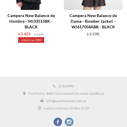
Campera New Balance de
Campera New Balance de
Hombre - MJ33515BK -
Dama - Bomber Jacket -
BLACK
WJ617058ABR - BLACK
3.423
3.590
$
4.890
$
$
30
22164942
Gral Flores 4683 Casa central (sin venta al público)
info@sportmarket.com.uy
Lunes a Viernes 10:00 a 17:30

