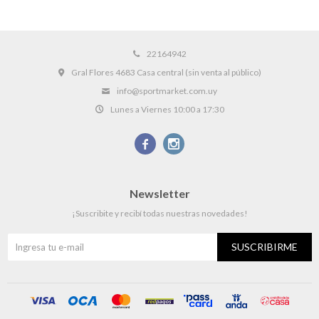
22164942
Gral Flores 4683 Casa central (sin venta al público)
info@sportmarket.com.uy
Lunes a Viernes 10:00 a 17:30


Newsletter
¡Suscribite y recibí todas nuestras novedades!
SUSCRIBIRME