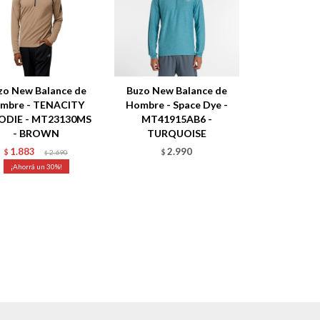
zo New Balance de
Buzo New Balance de
mbre - TENACITY
Hombre - Space Dye -
DIE - MT23130MS
MT41915AB6 -
- BROWN
TURQUOISE
1.883
2.990
$
2.690
$
$
30