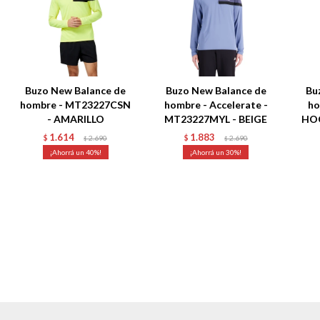
Buzo New Balance de
Buzo New Balance de
Bu
hombre - MT23227CSN
hombre - Accelerate -
ho
- AMARILLO
MT23227MYL - BEIGE
HOO
1.614
1.883
$
2.690
$
2.690
$
$
40
30