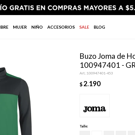
BRE
MUJER
NIÑO
ACCESORIOS
SALE
BLOG
Buzo Joma de H
100947401 - G
100947401-453
2.190
$
Talle: