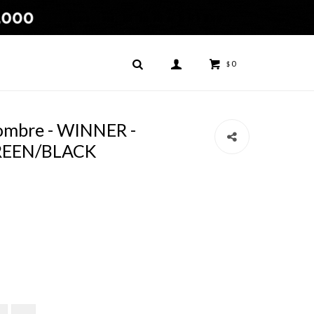
0
$
ombre - WINNER -
REEN/BLACK