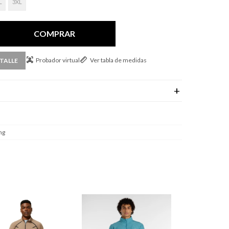
L
3XL
COMPRAR
Probador virtual
Ver tabla de medidas
TALLE
ng