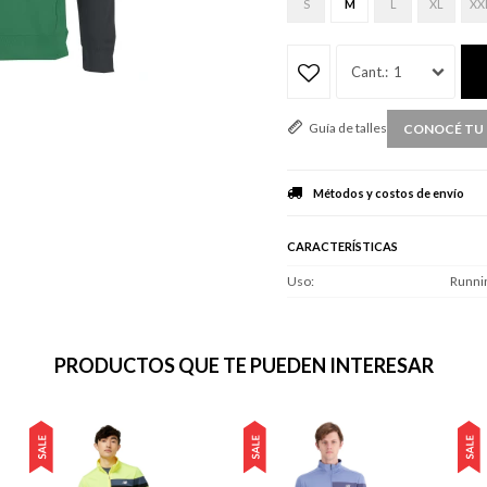
S
M
L
XL
XX
1
Guía de talles
CONOCÉ TU 
Métodos y costos de envío
CARACTERÍSTICAS
Uso
Runni
PRODUCTOS QUE TE PUEDEN INTERESAR