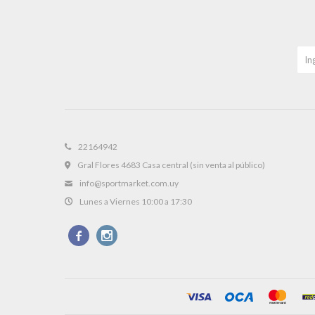
22164942
Gral Flores 4683 Casa central (sin venta al público)
info@sportmarket.com.uy
Lunes a Viernes 10:00 a 17:30

