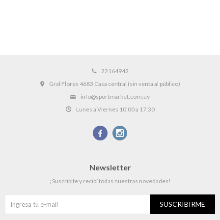
22164942
Gral Flores 4683 Casa central (sin venta al público)
info@sportmarket.com.uy
Lunes a Viernes 10:00 a 17:30


Newsletter
¡Suscribite y recibí todas nuestras novedades!
SUSCRIBIRME