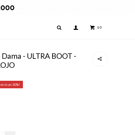
0
$
e Dama - ULTRA BOOT -
ROJO
30