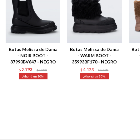
Botas Melissa de Dama
Botas Melissa de Dama
Bot
- NOIR BOOT -
- WARM BOOT -
37990BV647 - NEGRO
35993BF170 - NEGRO
2.793
4.123
$
3.990
$
5.890
$
$
30
30