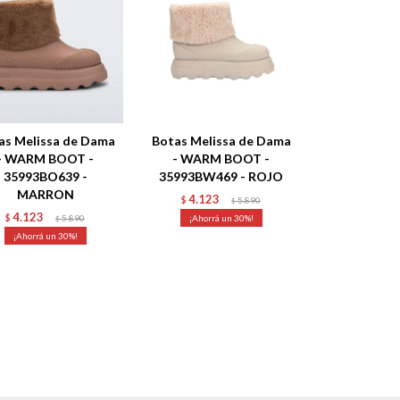
as Melissa de Dama
Botas Melissa de Dama
- WARM BOOT -
- WARM BOOT -
35993BO639 -
35993BW469 - ROJO
MARRON
4.123
$
5.890
$
4.123
$
5.890
30
$
30