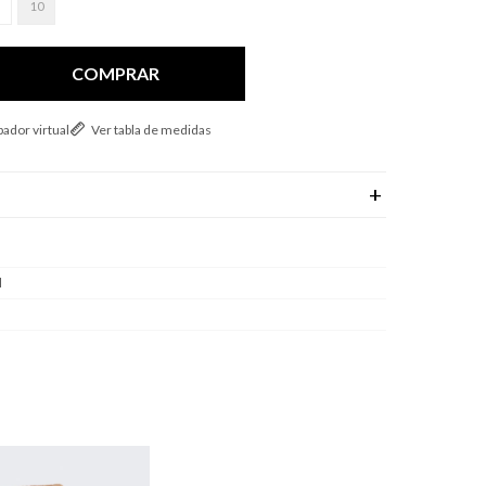
10
COMPRAR
ador virtual
Ver tabla de medidas
l