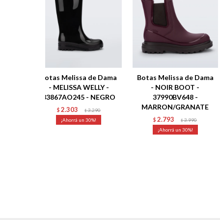
Botas Melissa de Dama
Botas Melissa de Dama
- MELISSA WELLY -
- NOIR BOOT -
33867AO245 - NEGRO
37990BV648 -
MARRON/GRANATE
2.303
$
3.290
$
2.793
30
$
3.990
$
30