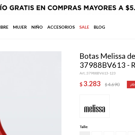
BRE
MUJER
NIÑO
ACCESORIOS
SALE
BLOG
Botas Melissa d
37988BV613 - 
37988BV613-123
3.283
$
4.690
$
Talle: