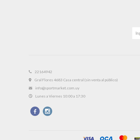
22164942
Gral Flores 4683 Casa central (sin venta al público)
info@sportmarket.com.uy
Lunes a Viernes 10:00 a 17:30

