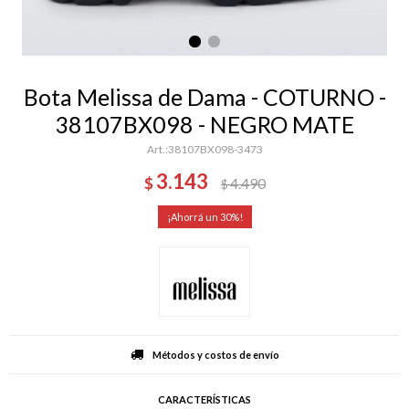
Bota Melissa de Dama - COTURNO -
38107BX098 - NEGRO MATE
38107BX098-3473
3.143
$
4.490
$
30
Métodos y costos de envío
CARACTERÍSTICAS