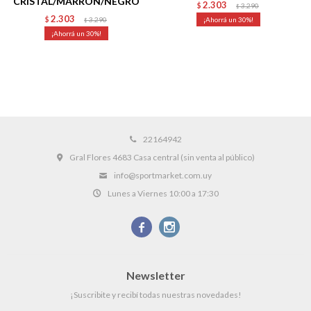
CRISTAL/MARRON/NEGRO
2.303
$
3.290
$
2.303
$
3.290
30
$
30
22164942
Gral Flores 4683 Casa central (sin venta al público)
info@sportmarket.com.uy
Lunes a Viernes 10:00 a 17:30


Newsletter
¡Suscribite y recibí todas nuestras novedades!