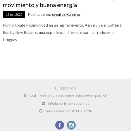
movimiento y buena energía
Publicado en:
Eventos
Running
13
oct
2025
Running, café y comunidad en un mismo evento. Así se vive el Coffee &
Run by New Balance, una experiencia diferente para corredores en
Uruguay.
22164942
Gral Flores 4683 Casa central (sin venta al público)
info@sportmarket.com.uy
Lunes a Viernes 10:00 a 17:30

