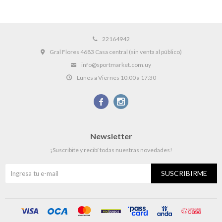
22164942
Gral Flores 4683 Casa central (sin venta al público)
info@sportmarket.com.uy
Lunes a Viernes 10:00 a 17:30


Newsletter
¡Suscribite y recibí todas nuestras novedades!
SUSCRIBIRME