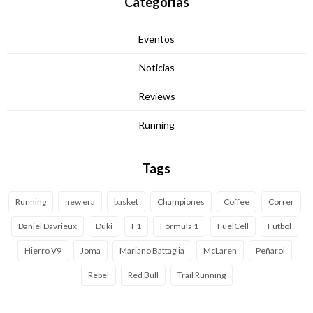
Categorías
Eventos
Noticias
Reviews
Running
Tags
Running
new era
basket
Championes
Coffee
Correr
Daniel Davrieux
Duki
F1
Fórmula 1
FuelCell
Futbol
Hierro V9
Joma
Mariano Battaglia
McLaren
Peñarol
Rebel
Red Bull
Trail Running