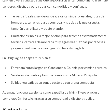
La Hierro v9 es una zapatilla que se podría clasificar como una “cruiser” de
senderos: diseñada para rodar con comodidad y confianza.
Terrenos ideales: senderos de grava, caminos forestales, rutas de
bomberos, terrenos duros con roca, y gracias a la nueva suela,
también barro ligero y pasto blando.
Limitaciones: no es la mejor opción para terrenos extremadamente
técnicos, carreras de montaña muy agresivas ni zonas pantanosas,
ya que su volumen y amortiguación le restan agilidad.
En Uruguay, se adapta muy bien a:
Entrenamientos largos en Canelones o Colonia por caminos rurales.
Senderos de piedra y bosque como los de Minas o Piriápolis.
Salidas recreativas en zonas costeras con arena compacta.
Además, funciona excelente como zapatilla de hiking ligero o incluso
como opción lifestyle, gracias a su comodidad y diseño atractivo.
Ajuste y talla