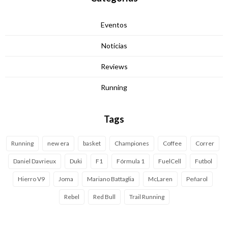
Eventos
Noticias
Reviews
Running
Tags
Running
new era
basket
Championes
Coffee
Correr
Daniel Davrieux
Duki
F1
Fórmula 1
FuelCell
Futbol
Hierro V9
Joma
Mariano Battaglia
McLaren
Peñarol
Rebel
Red Bull
Trail Running