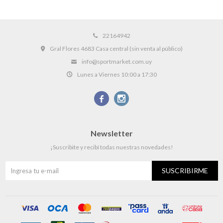
22164942
Gral Flores 4683 Casa central (sin venta al público)
info@sportmarket.com.uy
Lunes a Viernes 10:00 a 17:30


Newsletter
¡Suscribite y recibí todas nuestras novedades!
SUSCRIBIRME