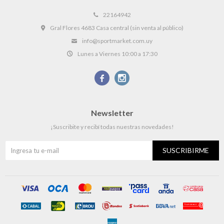
22164942
Gral Flores 4683 Casa central (sin venta al público)
info@sportmarket.com.uy
Lunes a Viernes 10:00 a 17:30


Newsletter
¡Suscribite y recibí todas nuestras novedades!
SUSCRIBIRME