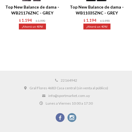
Top New Balance de dama -
Top New Balance de dama -
WB21176ZNC - GREY
WB11035ZNC - GREY
1.194
1.194
$
1.990
$
1.990
$
$
40
40
22164942
Gral Flores 4683 Casa central (sin venta al público)
info@sportmarket.com.uy
Lunes a Viernes 10:00 a 17:30

