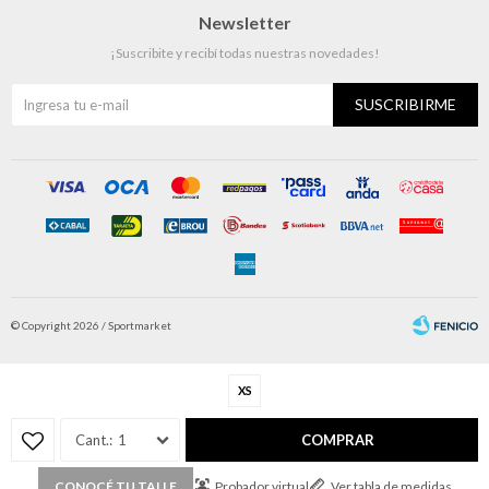
Newsletter
¡Suscribite y recibí todas nuestras novedades!
SUSCRIBIRME
© Copyright 2026 / Sportmarket
XS
1
COMPRAR
Fenicio
Probador virtual
Ver tabla de medidas
CONOCÉ TU TALLE