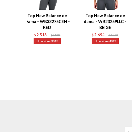
Top New Balance de
Top New Balance de
Dama - WB33275CEN -
dama - WB23259LLC -
RED
BEIGE
2.513
2.694
$
3.590
$
4.490
$
$
30
40