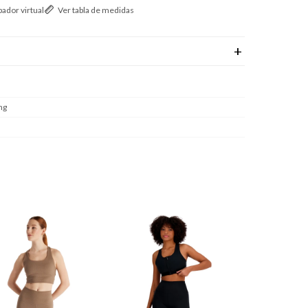
ador virtual
Ver tabla de medidas
ng