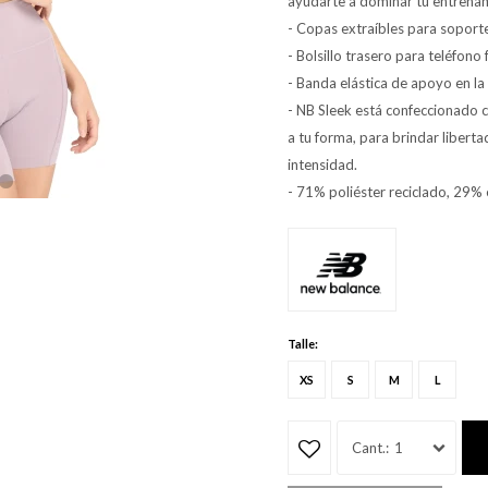
ayudarte a dominar tu entrena
- Copas extraíbles para soporte
- Bolsillo trasero para teléfono
- Banda elástica de apoyo en la 
- NB Sleek está confeccionado c
a tu forma, para brindar libert
intensidad.
- 71% poliéster reciclado, 29%
Talle:
XS
S
M
L
1