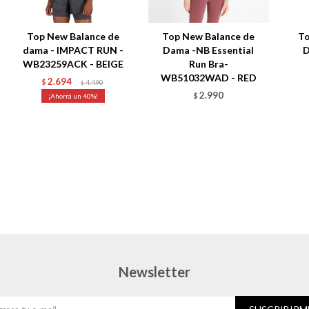
Top New Balance de
Top New Balance de
To
dama - IMPACT RUN -
Dama -NB Essential
D
WB23259ACK - BEIGE
Run Bra-
WB51032WAD - RED
2.694
$
4.490
$
2.990
40
$
Newsletter