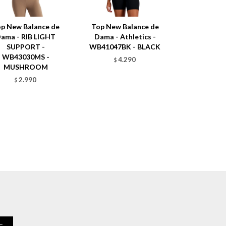
p New Balance de
Top New Balance de
ama - RIB LIGHT
Dama - Athletics -
SUPPORT -
WB41047BK - BLACK
WB43030MS -
4.290
$
MUSHROOM
2.990
$