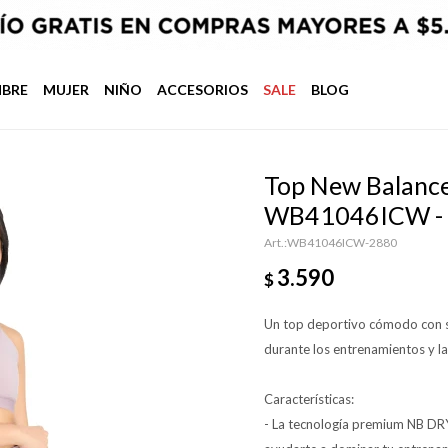
BRE
MUJER
NIÑO
ACCESORIOS
SALE
BLOG
Top New Balance
WB41046ICW -
WB41046ICW-2880
3.590
$
Un top deportivo cómodo con s
durante los entrenamientos y la
Características:
- La tecnología premium NB DR