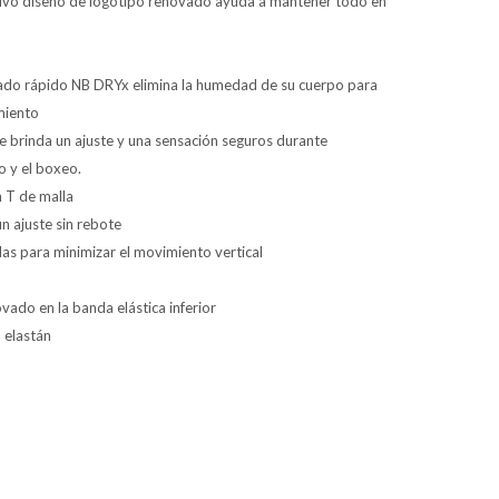
tivo diseño de logotipo renovado ayuda a mantener todo en
cado rápido NB DRYx elimina la humedad de su cuerpo para
miento
e brinda un ajuste y una sensación seguros durante
o y el boxeo.
n T de malla
n ajuste sin rebote
das para minimizar el movimiento vertical
ado en la banda elástica inferior
 elastán