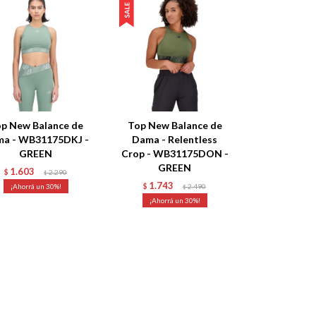
p New Balance de
Top New Balance de
a - WB31175DKJ -
Dama - Relentless
GREEN
Crop - WB31175DON -
GREEN
1.603
$
2.290
$
1.743
30
$
2.490
$
30