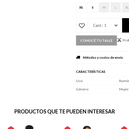
XS
S
M
L
XL
1
Prob
CONOCÉ TU TALLE
Métodos y costos de envío
CARACTERÍSTICAS
Uso
Runni
Género
Mujer
PRODUCTOS QUE TE PUEDEN INTERESAR