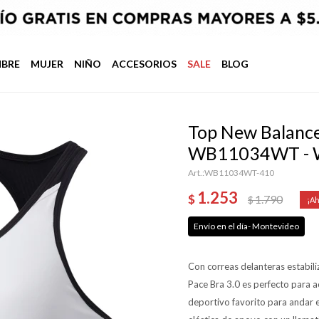
BRE
MUJER
NIÑO
ACCESORIOS
SALE
BLOG
Top New Balance
WB11034WT - 
WB11034WT-410
1.253
$
1.790
$
Envío en el día- Montevideo
Con correas delanteras estabili
Pace Bra 3.0 es perfecto para 
deportivo favorito para andar en