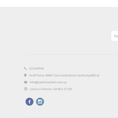
22164942
Gral Flores 4683 Casa central (sin venta al público)
info@sportmarket.com.uy
Lunes a Viernes 10:00 a 17:30

