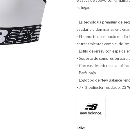
elástica de apoyo con un llama
su lugar.
- La tecnología premium de se
ayudarlo a dominar su entrena
- El soporte de impacto medio l
entrenamientos como el ciclism
- Estilo de jersey con espalda e
- Soporte de compresión para u
- Correas delanteras estabiliza
- Perfil bajo
- Logotipo de New Balance renov
- 77 % poliéster reciclado, 23 %
Talle: