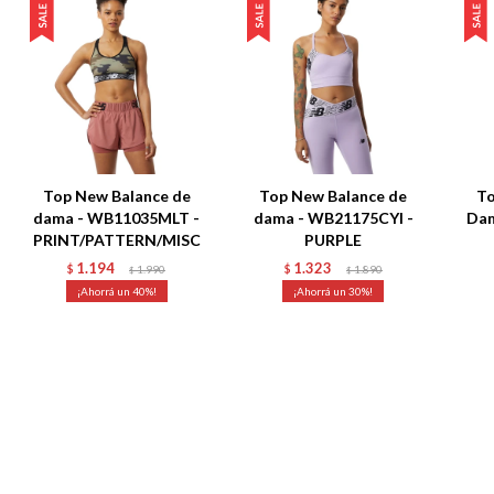
Top New Balance de
Top New Balance de
To
dama - WB11035MLT -
dama - WB21175CYI -
Dam
PRINT/PATTERN/MISC
PURPLE
1.194
1.323
$
1.990
$
1.890
$
$
40
30