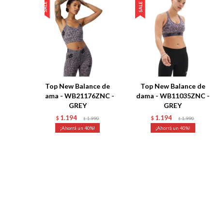
Top New Balance de
Top New Balance de
dama - WB21176ZNC -
dama - WB11035ZNC -
GREY
GREY
1.194
1.194
$
1.990
$
1.990
$
$
40
40