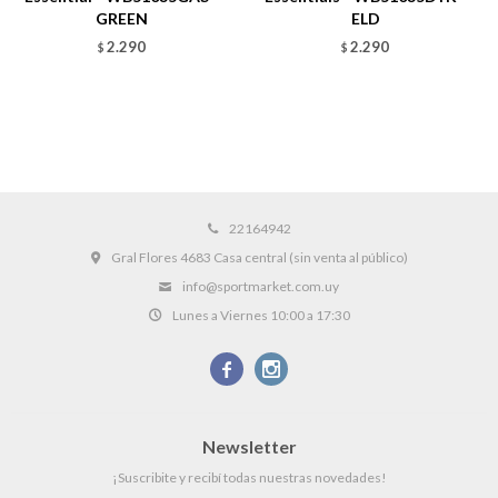
GREEN
ELD
2.290
2.290
$
$
22164942
Gral Flores 4683 Casa central (sin venta al público)
info@sportmarket.com.uy
Lunes a Viernes 10:00 a 17:30


Newsletter
¡Suscribite y recibí todas nuestras novedades!