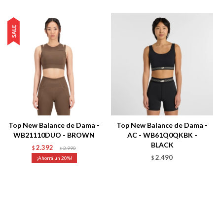
Top New Balance de Dama -
Top New Balance de Dama -
WB21110DUO - BROWN
AC - WB61Q0QKBK -
BLACK
2.392
$
2.990
$
2.490
20
$