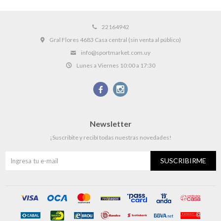
22164942
Gral Flores 4683 Casa central (sin venta al público)
info@sportmarket.com.uy
Lunes a Viernes 10:00 a 17:30


Newsletter
¡Suscribite y recibí todas nuestras novedades!
SUSCRIBIRME