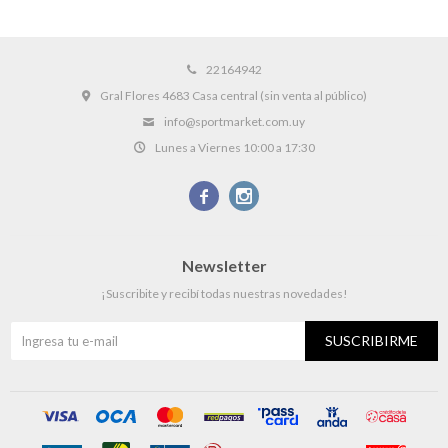
22164942
Gral Flores 4683 Casa central (sin venta al público)
info@sportmarket.com.uy
Lunes a Viernes 10:00 a 17:30


Newsletter
¡Suscribite y recibí todas nuestras novedades!
SUSCRIBIRME