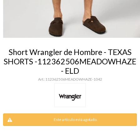
Short Wrangler de Hombre - TEXAS
SHORTS -112362506MEADOWHAZE
- ELD
112362506MEADOWHAZE-1042
Este artículo está agotado.