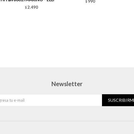
990
$
2.490
$
Newsletter
SUSCRIBIRM