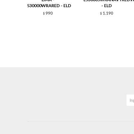
L530000WRARED - ELD
- ELD
990
1.190
$
$