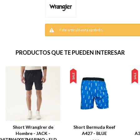
Este artículo está agotado.
PRODUCTOS QUE TE PUEDEN INTERESAR
Short Wranglrer de
Short Bermuda Reef
Hombre - JACK -
A427 - BLUE
A
HITE
W60017MARINO - ELD