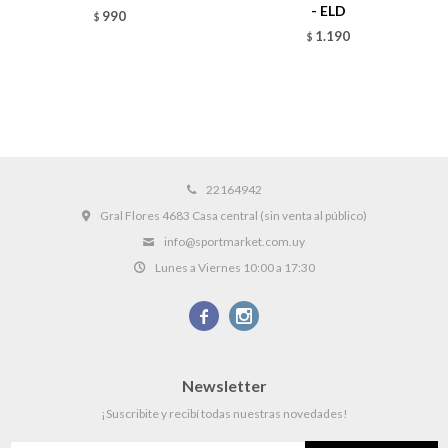
- ELD
990
$
1.190
$
22164942
Gral Flores 4683 Casa central (sin venta al público)
info@sportmarket.com.uy
Lunes a Viernes 10:00 a 17:30


Newsletter
¡Suscribite y recibí todas nuestras novedades!