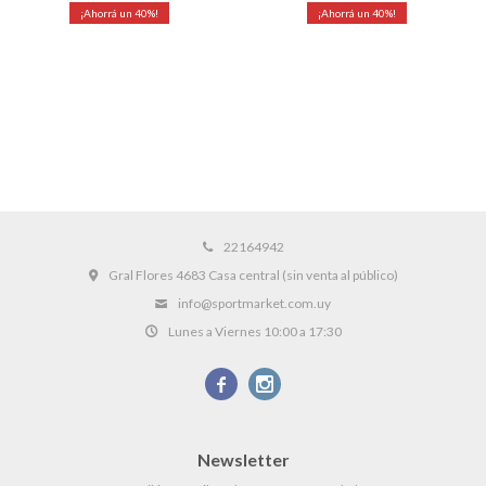
40
40
22164942
Gral Flores 4683 Casa central (sin venta al público)
info@sportmarket.com.uy
Lunes a Viernes 10:00 a 17:30


Newsletter