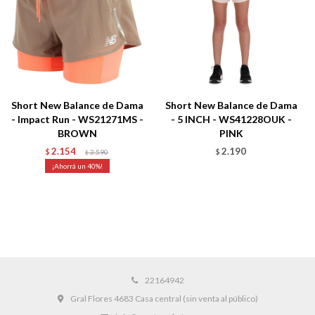
Short New Balance de Dama
Short New Balance de Dama
- Impact Run - WS21271MS -
- 5 INCH - WS41228OUK -
BROWN
PINK
2.154
2.190
$
3.590
$
$
40
22164942
Gral Flores 4683 Casa central (sin venta al público)