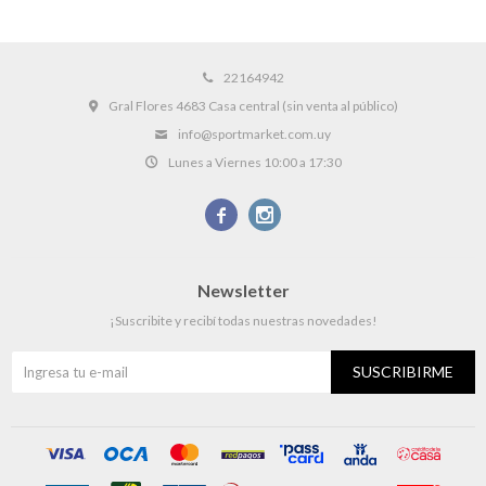
22164942
Gral Flores 4683 Casa central (sin venta al público)
info@sportmarket.com.uy
Lunes a Viernes 10:00 a 17:30


Newsletter
¡Suscribite y recibí todas nuestras novedades!
SUSCRIBIRME