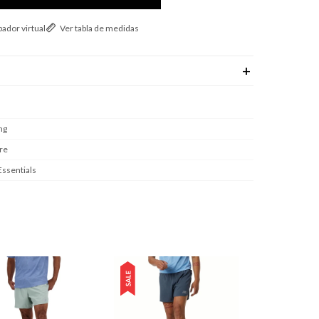
ador virtual
Ver tabla de medidas
ng
re
Essentials