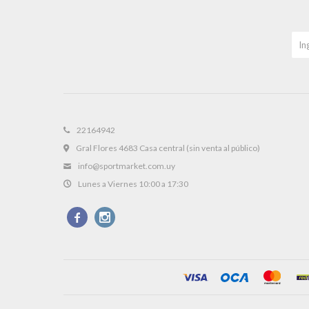
22164942
Gral Flores 4683 Casa central (sin venta al público)
info@sportmarket.com.uy
Lunes a Viernes 10:00 a 17:30

