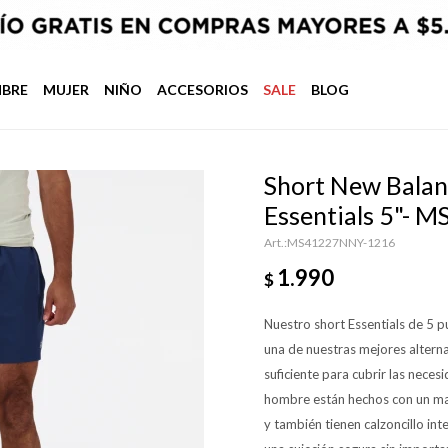
BRE
MUJER
NIÑO
ACCESORIOS
SALE
BLOG
Short New Balan
Essentials 5"-
MS41227NNY-1216
1.990
$
Nuestro short Essentials de 5 
una de nuestras mejores alterna
suficiente para cubrir las nece
hombre están hechos con un mater
y también tienen calzoncillo int