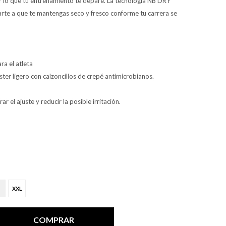
r lo que tu entrenamiento te depare. La tecnología NB DRY
te a que te mantengas seco y fresco conforme tu carrera se
ra el atleta
ster ligero con calzoncillos de crepé antimicrobianos.
 el ajuste y reducir la posible irritación.
XXL
COMPRAR