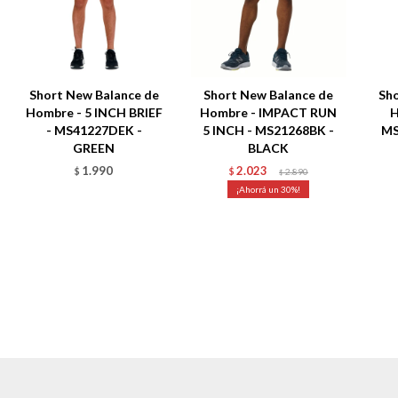
Short New Balance de
Short New Balance de
Sho
Hombre - 5 INCH BRIEF
Hombre - IMPACT RUN
H
- MS41227DEK -
5 INCH - MS21268BK -
MS
GREEN
BLACK
1.990
2.023
$
$
2.890
$
30