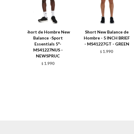
Short de Hombre New
Short New Balance de
Balance -Sport
Hombre - 5 INCH BRIEF
Essentials 5"-
- MS41227GT - GREEN
MS41227NUS -
1.990
$
NEWSPRUC
1.990
$