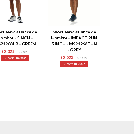
rt New Balance de
Short New Balance de
ombre - 5INCH -
Hombre - IMPACT RUN
21268JIR - GREEN
5 INCH - MS21268THN
- GREY
2.023
$
2.890
$
2.023
30
$
2.890
$
30