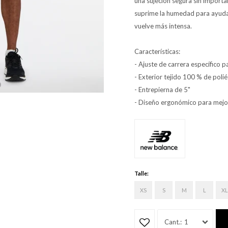
una sujeción segura sin importa
suprime la humedad para ayudar
vuelve más intensa.
Características:
- Ajuste de carrera específico pa
- Exterior tejido 100 % de polié
- Entrepierna de 5"
- Diseño ergonómico para mejorar
Talle:
XS
S
M
L
XL
1