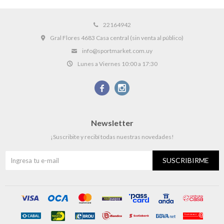
22164942
Gral Flores 4683 Casa central (sin venta al público)
info@sportmarket.com.uy
Lunes a Viernes 10:00 a 17:30


Newsletter
¡Suscribite y recibí todas nuestras novedades!
SUSCRIBIRME