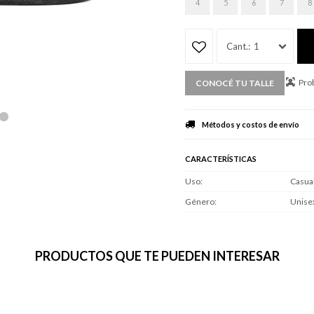
4
5
6
7
8
1
Prob
CONOCÉ TU TALLE
Métodos y costos de envío
CARACTERÍSTICAS
Uso
Casua
Género
Unise
PRODUCTOS QUE TE PUEDEN INTERESAR