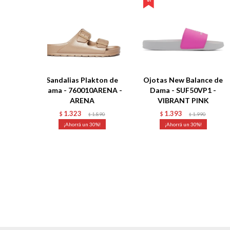
Sandalias Plakton de
Ojotas New Balance de
Dama - 760010ARENA -
Dama - SUF50VP1 -
ARENA
VIBRANT PINK
1.323
1.393
$
1.890
$
1.990
$
$
30
30