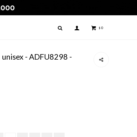
0
$
s unisex - ADFU8298 -