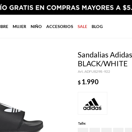
BRE
MUJER
NIÑO
ACCESORIOS
SALE
BLOG
Sandalias Adida
BLACK/WHITE
ADFU8298 -922
1.990
$
Talle: