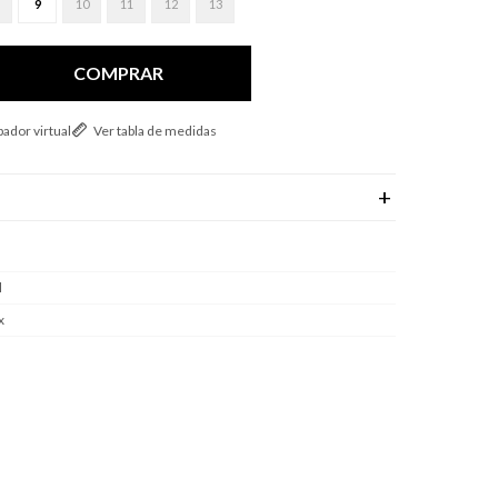
9
10
11
12
13
COMPRAR
ador virtual
Ver tabla de medidas
l
x