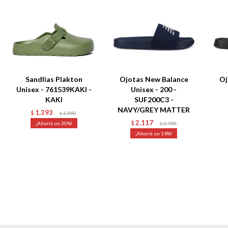
Sandlias Plakton
Ojotas New Balance
Oj
Unisex - 761539KAKI -
Unisex - 200 -
KAKI
SUF200C3 -
NAVY/GREY MATTER
1.393
$
1.990
$
2.117
30
$
2.490
$
14