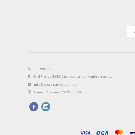
22164942
Gral Flores 4683 Casa central (sin venta al público)
info@sportmarket.com.uy
Lunes a Viernes 10:00 a 17:30

